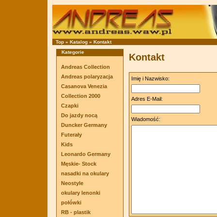
Top
»
Katalog
»
Kontakt
Kategorie
Kontakt
Andreas Collection
Andreas polaryzacja
Imię i Nazwisko:
Casanova Venezia
Collection 2000
Adres E-Mail:
Czapki
Do jazdy nocą
Wiadomość:
Duncker Germany
Futerały
Kids
Leonardo Germany
Męskie- Stock
nasadki na okulary
Neostyle
okulary lenonki
połówki
RB - plastik