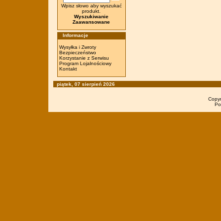
Wpisz słowo aby wyszukać
produkt.
Wyszukiwanie
Zaawansowane
Informacje
Wysyłka i Zwroty
Bezpieczeństwo
Korzystanie z Serwisu
Program Lojalnościowy
Kontakt
piątek, 07 sierpień 2026
Copy
Po