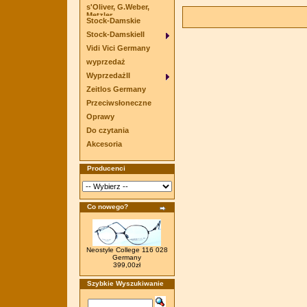
s'Oliver, G.Weber,
Metzler
Stock-Damskie
Stock-DamskieII
Vidi Vici Germany
wyprzedaż
WyprzedażII
Zeitlos Germany
Przeciwsłoneczne
Oprawy
Do czytania
Akcesoria
Producenci
Co nowego?
Neostyle College 116 028
Germany
399,00zł
Szybkie Wyszukiwanie