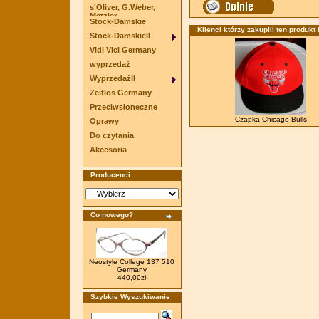
s'Oliver, G.Weber,
Metzler
Stock-Damskie
Klienci którzy zakupili ten produkt 
Stock-DamskieII
Vidi Vici Germany
wyprzedaż
WyprzedażII
Zeitlos Germany
Przeciwsłoneczne
Czapka Chicago Bulls
Oprawy
Do czytania
Akcesoria
Producenci
Co nowego?
Neostyle College 137 510
Germany
440,00zł
Szybkie Wyszukiwanie