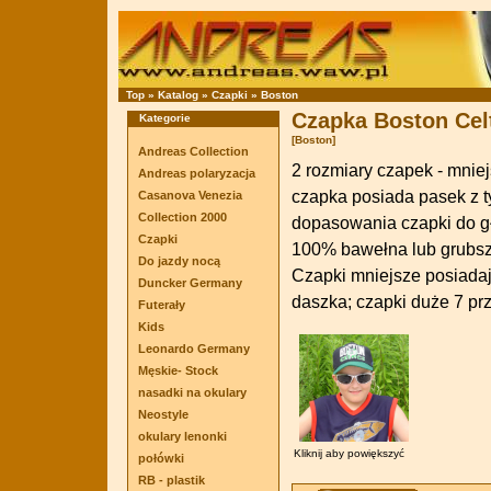
Top
»
Katalog
»
Czapki
»
Boston
Czapka Boston Cel
Kategorie
[Boston]
Andreas Collection
2 rozmiary czapek - mnie
Andreas polaryzacja
czapka posiada pasek z ty
Casanova Venezia
Collection 2000
dopasowania czapki do g
Czapki
100% bawełna lub grubsz
Do jazdy nocą
Czapki mniejsze posiadaj
Duncker Germany
daszka; czapki duże 7 pr
Futerały
Kids
Leonardo Germany
Męskie- Stock
nasadki na okulary
Neostyle
okulary lenonki
Kliknij aby powiększyć
połówki
RB - plastik