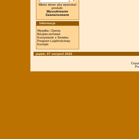
Wpisz słowo aby wyszukać
produkt.
Wyszukiwanie
Zaawansowane
Informacje
Wysyłka i Zwroty
Bezpieczeństwo
Korzystanie z Serwisu
Program Lojalnościowy
Kontakt
piątek, 07 sierpień 2026
Copy
Po