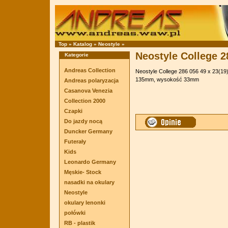
Top
»
Katalog
»
Neostyle
»
Neostyle College 2
Kategorie
Andreas Collection
Neostyle College 286 056 49 x 23(19
135mm, wysokość 33mm
Andreas polaryzacja
Casanova Venezia
Collection 2000
Czapki
Do jazdy nocą
Duncker Germany
Futerały
Kids
Leonardo Germany
Męskie- Stock
nasadki na okulary
Neostyle
okulary lenonki
połówki
RB - plastik