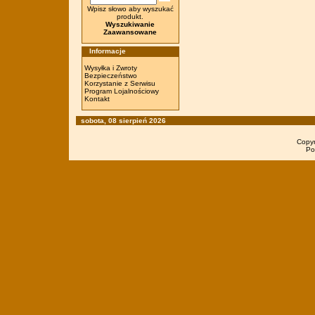
Wpisz słowo aby wyszukać
produkt.
Wyszukiwanie
Zaawansowane
Informacje
Wysyłka i Zwroty
Bezpieczeństwo
Korzystanie z Serwisu
Program Lojalnościowy
Kontakt
sobota, 08 sierpień 2026
Copy
Po