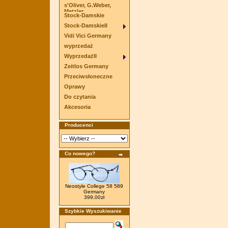
s'Oliver, G.Weber,
Metzler
Stock-Damskie
Stock-DamskieII
Vidi Vici Germany
wyprzedaż
WyprzedażII
Zeitlos Germany
Przeciwsłoneczne
Oprawy
Do czytania
Akcesoria
Producenci
Co nowego?
Neostyle College 58 589
Germany
399,00zł
Szybkie Wyszukiwanie