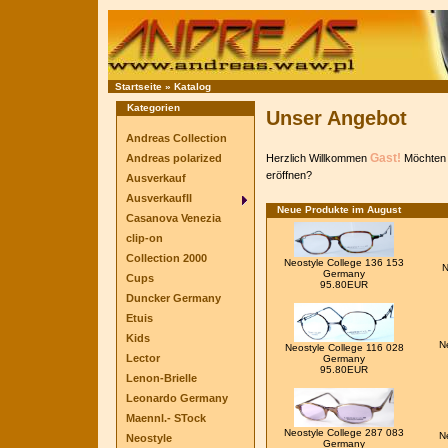
Startseite
»
Katalog
Kategorien
Unser Angebot
Andreas Collection
Gast!
Andreas polarized
Herzlich Willkommen
Möchten 
eröffnen?
Ausverkauf
AusverkaufII
Neue Produkte im August
Casanova Venezia
clip-on
Collection 2000
Neostyle College 136 153
N
Germany
Cups
95.80EUR
Duncker Germany
Etuis
Kids
N
Neostyle College 116 028
Lector
Germany
95.80EUR
Lenon-Brielle
Leonardo Germany
Maennl.- STock
Neostyle College 287 083
N
Neostyle
Germany