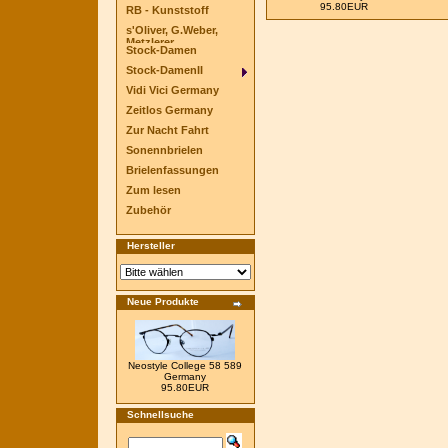
95.80EUR
RB - Kunststoff
s'Oliver, G.Weber,
Metzlerer
Stock-Damen
Stock-DamenII
Vidi Vici Germany
Zeitlos Germany
Zur Nacht Fahrt
Sonennbrielen
Brielenfassungen
Zum lesen
Zubehör
Hersteller
Neue Produkte
Neostyle College 58 589
Germany
95.80EUR
Schnellsuche