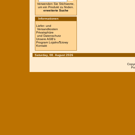
Verwenden Sie Stichworte,
um ein Produkt zu finden.
erweiterte Suche
Informationen
Liefer- und
Versandkosten
Privatsphäre
und Datenschutz
Unsere AGB's
Program Lojalno¶ciowy
Kontakt
Saturday, 08. August 2026
Copy
Po