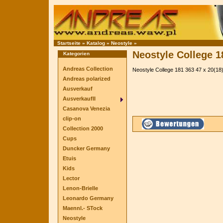
Startseite
»
Katalog
»
Neostyle
»
Neostyle College 
Kategorien
Andreas Collection
Neostyle College 181 363 47 x 20(1
Andreas polarized
Ausverkauf
AusverkaufII
Casanova Venezia
clip-on
Collection 2000
Cups
Duncker Germany
Etuis
Kids
Lector
Lenon-Brielle
Leonardo Germany
Maennl.- STock
Neostyle