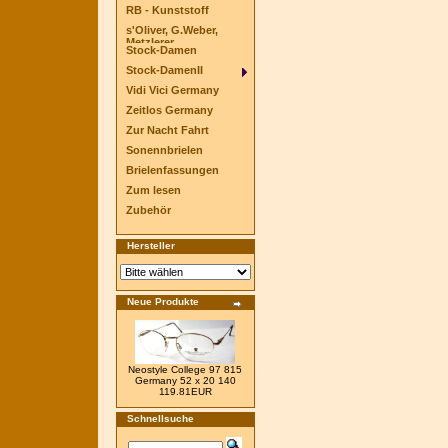
RB - Kunststoff
s'Oliver, G.Weber,
Metzlerer
Stock-Damen
Stock-DamenII
Vidi Vici Germany
Zeitlos Germany
Zur Nacht Fahrt
Sonennbrielen
Brielenfassungen
Zum lesen
Zubehör
Hersteller
Neue Produkte
Neostyle College 97 815
Germany 52 x 20 140
119.81EUR
Schnellsuche