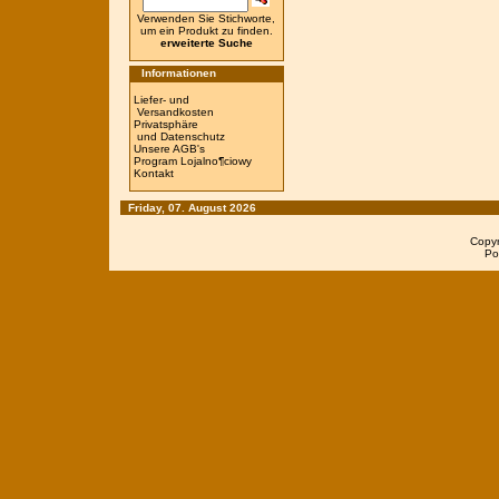
Verwenden Sie Stichworte,
um ein Produkt zu finden.
erweiterte Suche
Informationen
Liefer- und
Versandkosten
Privatsphäre
und Datenschutz
Unsere AGB's
Program Lojalno¶ciowy
Kontakt
Friday, 07. August 2026
Copy
Po